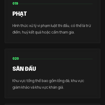
019
PHẠT
Hình thức xử lý vi phạm luật thi đấu, có thể là trừ
điểm, huỷ kết quả hoặc cấm tham gia.
020
SÂN ĐẤU
Khu vực tổng thể bao gồm lồng đá, khu vực
giám khảo và khu vực khán giả.