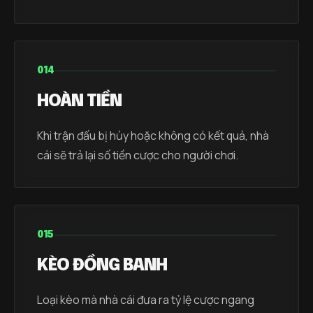
014
HOÀN TIỀN
Khi trận đấu bị hủy hoặc không có kết quả, nhà
cái sẽ trả lại số tiền cược cho người chơi.
015
KÈO ĐỒNG BANH
Loại kèo mà nhà cái đưa ra tỷ lệ cược ngang