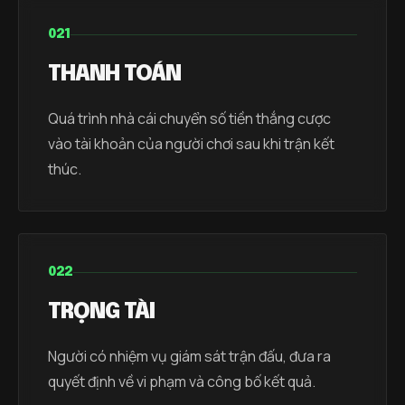
021
THANH TOÁN
Quá trình nhà cái chuyển số tiền thắng cược
vào tài khoản của người chơi sau khi trận kết
thúc.
022
TRỌNG TÀI
Người có nhiệm vụ giám sát trận đấu, đưa ra
quyết định về vi phạm và công bố kết quả.