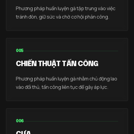
Phương pháp huấn luyện gà tập trung vào việc
tránh đòn, giữ sức và chờ cơ hội phản công.
005
CHIẾN THUẬT TẤN CÔNG
Phương pháp huấn luyện gà nhằm chủ động lao
vào đối thủ, tấn công liên tục để gây áp lực.
006